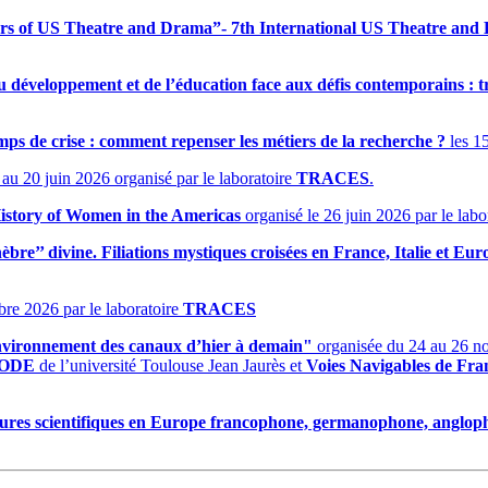
ours of US Theatre and Drama”- 7th International US Theatre an
éveloppement et de l’éducation face aux défis contemporains : tra
mps de crise : comment repenser les métiers de la recherche ?
les 15
au 20 juin 2026 organisé par le laboratoire
TRACES
.
ory of Women in the Americas
organisé le 26 juin 2026 par le labo
èbre’’ divine. Filiations mystiques croisées en France, Italie et Eu
re 2026 par le laboratoire
TRACES
 environnement des canaux d’hier à demain"
organisée du 24 au 26 n
ODE
de l’université Toulouse Jean Jaurès et
Voies Navigables de Fr
cultures scientifiques en Europe francophone, germanophone, anglop