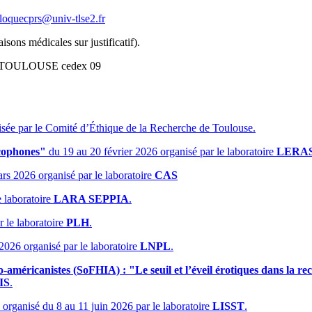
loquecprs@univ-tlse2.fr
isons médicales sur justificatif).
058 TOULOUSE cedex 09
isée par le Comité d’Éthique de la Recherche de Toulouse.
ncophones"
du 19 au 20 février 2026 organisé par le laboratoire
LERA
s 2026 organisé par le laboratoire
CAS
e laboratoire
LARA SEPPIA
.
 le laboratoire
PLH
.
026 organisé par le laboratoire
LNPL
.
o-américanistes (SoFHIA) : "Le seuil et l’éveil érotiques dans la rech
IS
.
organisé du 8 au 11 juin 2026 par le laboratoire
LISST
.