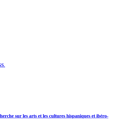
SS
.
erche sur les arts et les cultures hispaniques et ibéro-