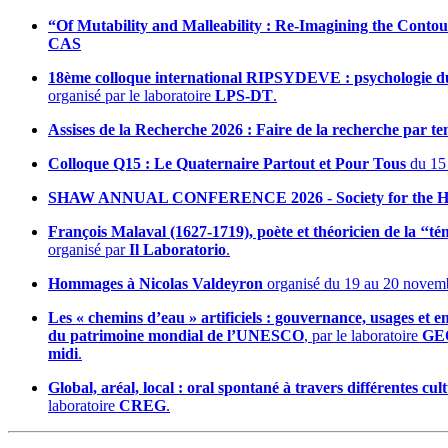
“Of Mutability and Malleability : Re-Imagining the Cont
CAS
18ème colloque international RIPSYDEVE : psychologie du d
organisé par le laboratoire
LPS-DT
.
Assises de la Recherche 2026 : Faire de la recherche par te
Colloque Q15 : Le Quaternaire Partout et Pour Tous
du 15 
SHAW ANNUAL CONFERENCE 2026 - Society for the Hist
François Malaval (1627-1719), poète et théoricien de la ‘‘tén
organisé par
Il Laboratorio
.
Hommages à Nicolas Valdeyron
organisé du 19 au 20 novemb
Les « chemins d’eau » artificiels : gouvernance, usages et
du patrimoine mondial de l’UNESCO
, par le laboratoire
GE
midi
.
Global, aréal, local : oral spontané à travers différentes 
laboratoire
CREG
.