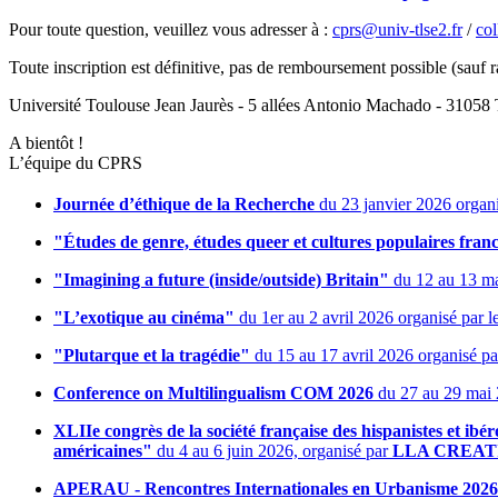
Pour toute question, veuillez vous adresser à :
cprs@univ-tlse2.fr
/
col
Toute inscription est définitive, pas de remboursement possible (sauf ra
Université Toulouse Jean Jaurès - 5 allées Antonio Machado - 31
A bientôt !
L’équipe du CPRS
Journée d’éthique de la Recherche
du 23 janvier 2026 organ
"Études de genre, études queer et cultures populaires fra
"Imagining a future (inside/outside) Britain"
du 12 au 13 mar
"L’exotique au cinéma"
du 1er au 2 avril 2026 organisé par l
"Plutarque et la tragédie"
du 15 au 17 avril 2026 organisé par
Conference on Multilingualism COM 2026
du 27 au 29 mai 2
XLIIe congrès de la société française des hispanistes et ibér
américaines"
du 4 au 6 juin 2026, organisé par
LLA CREAT
APERAU - Rencontres Internationales en Urbanisme 2026